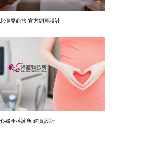
北儷夏商旅 官方網頁設計
心婦產科診所 網頁設計