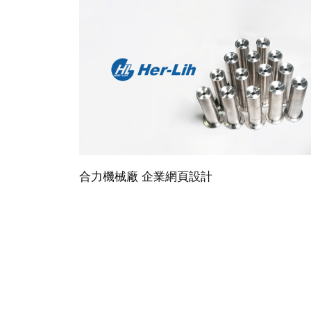
合力機械廠 企業網頁設計