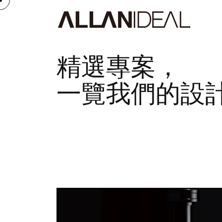
精選專案，
一覽我們的設