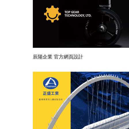
辰陽企業 官方網頁設計